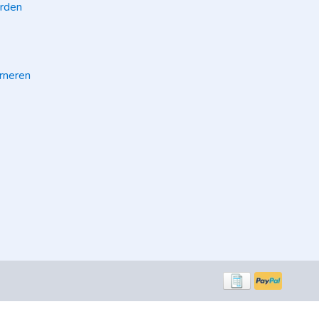
rden
rneren