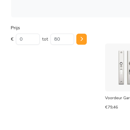
Prijs
€
tot
Voordeur Gar
€
79,46