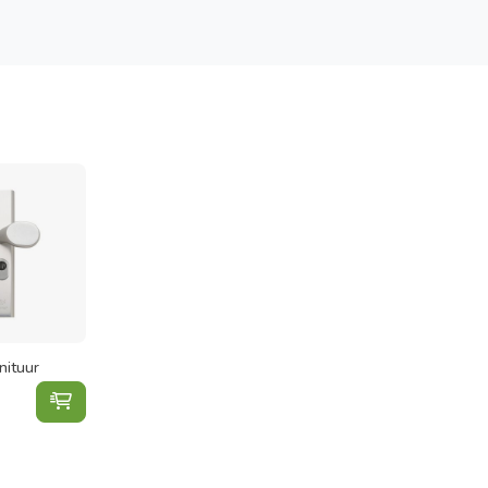
nituur
Voordeur Garnituur toevoegen aan winkelwagen