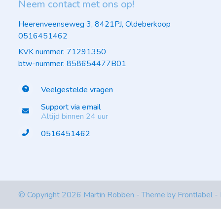
Neem contact met ons op!
Heerenveenseweg 3, 8421PJ, Oldeberkoop
0516451462
KVK nummer: 71291350
btw-nummer: 858654477B01
Veelgestelde vragen
Support via email
Altijd binnen 24 uur
0516451462
© Copyright 2026 Martin Robben - Theme by
Frontlabel
-