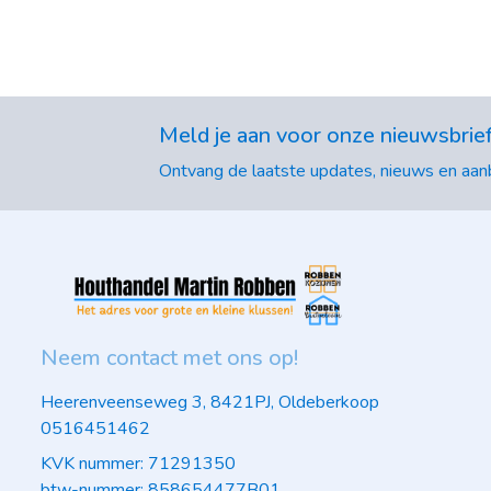
Meld je aan voor onze nieuwsbrie
Ontvang de laatste updates, nieuws en aanb
Neem contact met ons op!
Heerenveenseweg 3, 8421PJ, Oldeberkoop
0516451462
KVK nummer: 71291350
btw-nummer: 858654477B01