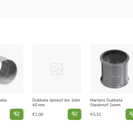
bele
Dubbele lijmmof dw 2xlm
Martens Dubbele
40 mm
Steekmof 2xmm
Martens Dubbele Steekmof toevoegen aan winkelwa
Dubbele lijmmof dw 2xlm
€
1,00
€
5,32