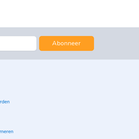
Abonneer
rden
rneren