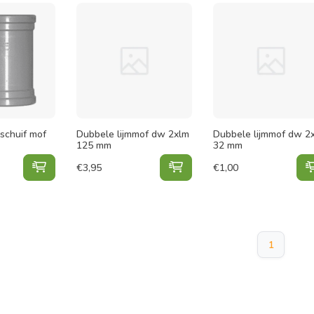
schuif mof
Dubbele lijmmof dw 2xlm
Dubbele lijmmof dw 2
125 mm
32 mm
Martens Overschuif mof 2xmm toevoegen aan winkel
Dubbele lijmmof dw 2xlm
€
3,95
€
1,00
1