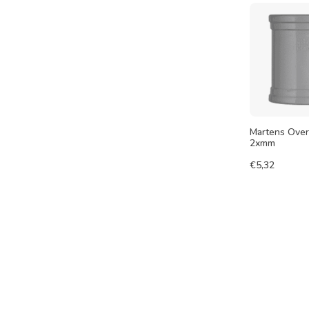
Martens Over
2xmm
€
5,32