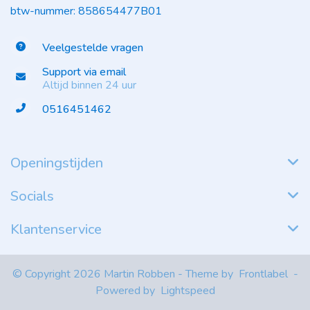
btw-nummer: 858654477B01
Veelgestelde vragen
Support via email
Altijd binnen 24 uur
0516451462
Openingstijden
Socials
Klantenservice
© Copyright 2026 Martin Robben - Theme by
Frontlabel
-
Powered by
Lightspeed