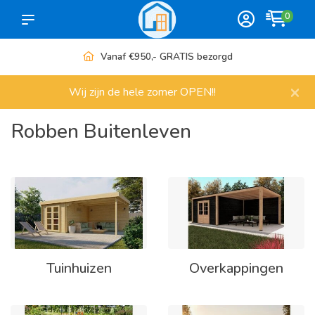
0
Vanaf €950,- GRATIS bezorgd
×
Wij zijn de hele zomer OPEN!!
Robben Buitenleven
Tuinhuizen
Overkappingen