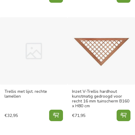
Trellis met lijst. rechte
Inzet V-Trellis hardhout
lamellen
kunstmatig gedroogd voor
recht 16 mm tuinscherm B160
x H80 cm
Trellis met lijst. rechte lamellen t
Inz
€
32,95
€
71,95