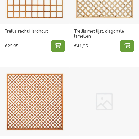
Trellis recht Hardhout
Trellis met lijst. diagonale
lamellen
Trellis recht Hardhout toevoegen a
Trel
€
25,95
€
41,95