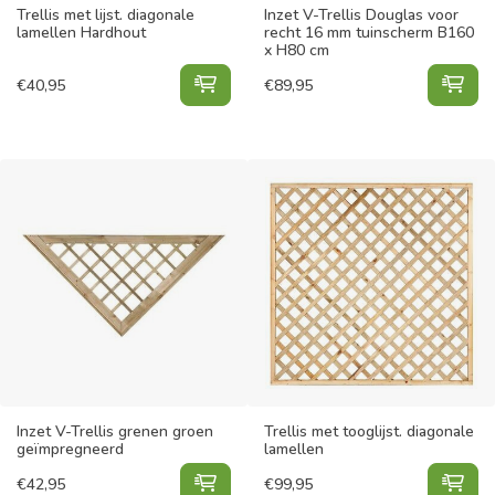
Trellis met lijst. diagonale
Inzet V-Trellis Douglas voor
lamellen Hardhout
recht 16 mm tuinscherm B160
x H80 cm
Trellis met lijst. diagonale lamell
Inz
€
40,95
€
89,95
Inzet V-Trellis grenen groen
Trellis met tooglijst. diagonale
geïmpregneerd
lamellen
Inzet V-Trellis grenen groen geïmp
Trel
€
42,95
€
99,95