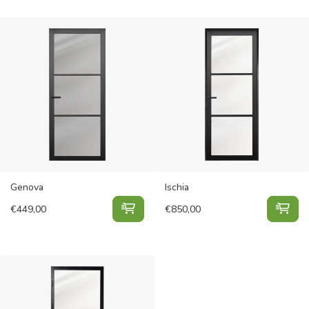
Genova
Ischia
Genova toevoegen aan winkelwage
Isc
€
449,00
€
850,00