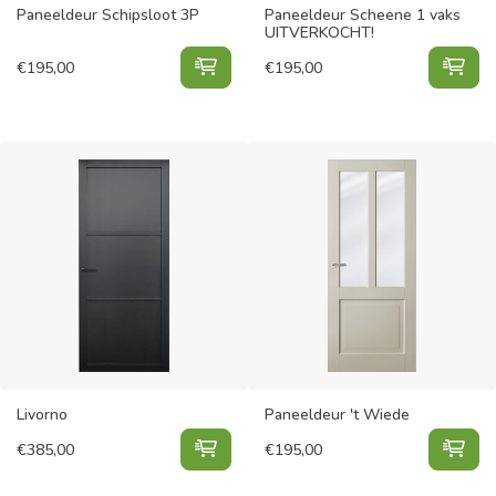
Paneeldeur Schipsloot 3P
Paneeldeur Scheene 1 vaks
UITVERKOCHT!
Paneeldeur Schipsloot 3P toevoeg
Pan
€
195,00
€
195,00
Livorno
Paneeldeur 't Wiede
Livorno toevoegen aan winkelwage
Pan
€
385,00
€
195,00