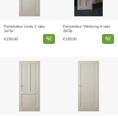
Paneeldeur Linde 2 vaks
Paneeldeur Wetering 4 vaks
1p/1p
2p/2p
Paneeldeur Linde 2 vaks 1p/1p to
Pan
€
195,00
€
195,00