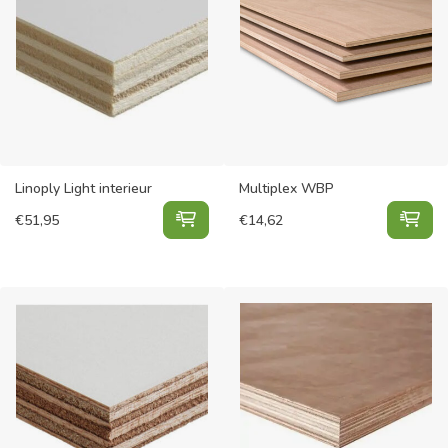
Linoply Light interieur
Multiplex WBP
Linoply Light interieur toevoegen a
Mul
€
51,95
€
14,62