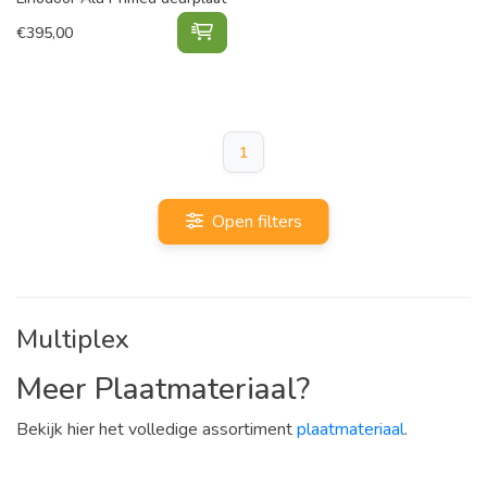
Linodoor Alu Primed deurplaat toe
€
395,00
1
Open filters
Multiplex
Meer Plaatmateriaal?
Bekijk hier het volledige assortiment
plaatmateriaal
.