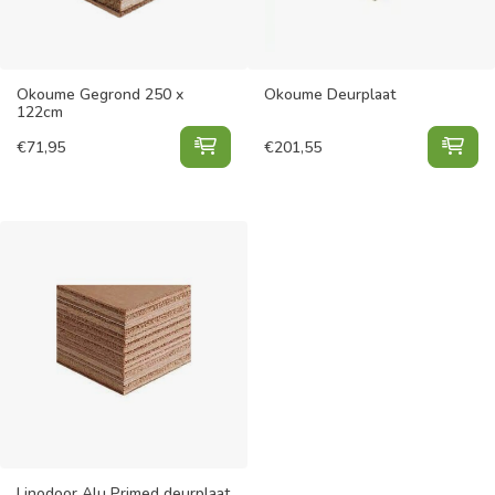
Okoume Gegrond 250 x
Okoume Deurplaat
122cm
Okoume Gegrond 250 x 122cm toe
Oko
€
71,95
€
201,55
Linodoor Alu Primed deurplaat