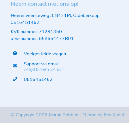
Neem contact met ons op!
Heerenveenseweg 3, 8421PJ, Oldeberkoop
0516451462
KVK nummer: 71291350
btw-nummer: 858654477B01
Veelgestelde vragen
Support via email
Altijd binnen 24 uur
0516451462
© Copyright 2026 Martin Robben - Theme by
Frontlabel
-