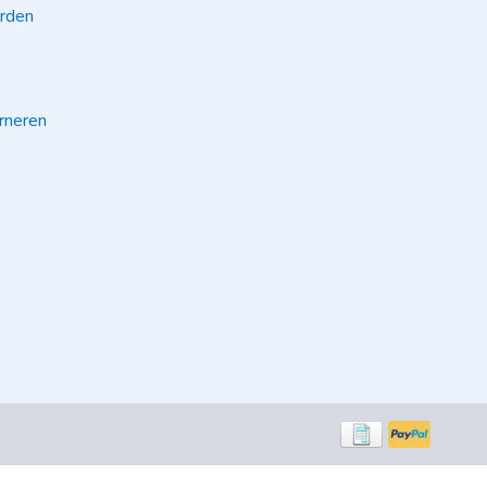
rden
rneren