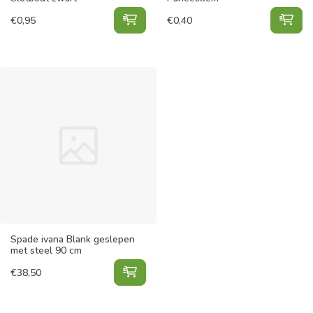
Slotbout zwart toevoegen aan win
Pan
€
0,95
€
0,40
Spade ivana Blank geslepen
met steel 90 cm
Spade ivana Blank geslepen met st
€
38,50