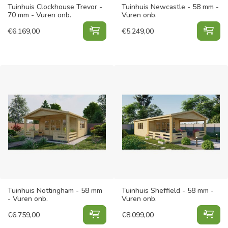
Tuinhuis Clockhouse Trevor -
Tuinhuis Newcastle - 58 mm -
70 mm - Vuren onb.
Vuren onb.
Tuinhuis Clockhouse Trevor - 70 mm
Tui
€
6.169,00
€
5.249,00
Tuinhuis Nottingham - 58 mm
Tuinhuis Sheffield - 58 mm -
- Vuren onb.
Vuren onb.
Tuinhuis Nottingham - 58 mm - Vur
Tui
€
6.759,00
€
8.099,00