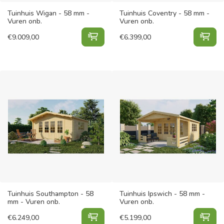
Tuinhuis Wigan - 58 mm -
Tuinhuis Coventry - 58 mm -
Vuren onb.
Vuren onb.
Tuinhuis Wigan - 58 mm - Vuren on
Tui
€
9.009,00
€
6.399,00
Tuinhuis Southampton - 58
Tuinhuis Ipswich - 58 mm -
mm - Vuren onb.
Vuren onb.
Tuinhuis Southampton - 58 mm - Vu
Tui
€
6.249,00
€
5.199,00