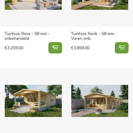
Tuinhuis Riina - 58 mm -
Tuinhuis Rorik - 58 mm -
onbehandeld
Vuren onb.
Tuinhuis Riina - 58 mm - onbehand
Tui
€
3.259,00
€
3.859,00