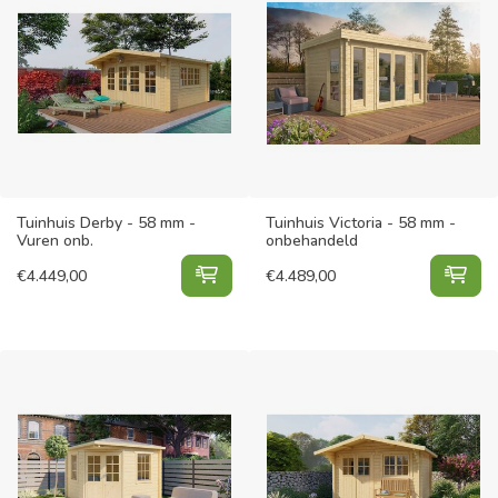
Tuinhuis Derby - 58 mm -
Tuinhuis Victoria - 58 mm -
Vuren onb.
onbehandeld
Tuinhuis Derby - 58 mm - Vuren on
Tui
€
4.449,00
€
4.489,00