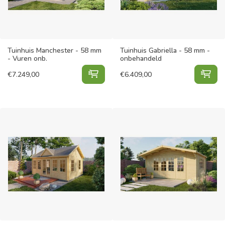
Tuinhuis Manchester - 58 mm
Tuinhuis Gabriella - 58 mm -
- Vuren onb.
onbehandeld
Tuinhuis Manchester - 58 mm - Vur
Tui
€
7.249,00
€
6.409,00