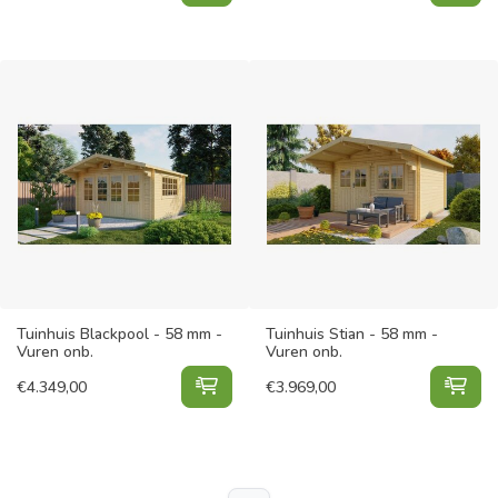
Tuinhuis Blackpool - 58 mm -
Tuinhuis Stian - 58 mm -
Vuren onb.
Vuren onb.
Tuinhuis Blackpool - 58 mm - Vure
Tui
€
4.349,00
€
3.969,00