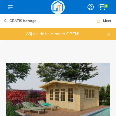
0
Meer dan 1000 artikelen
×
Wij zijn de hele zomer OPEN!!