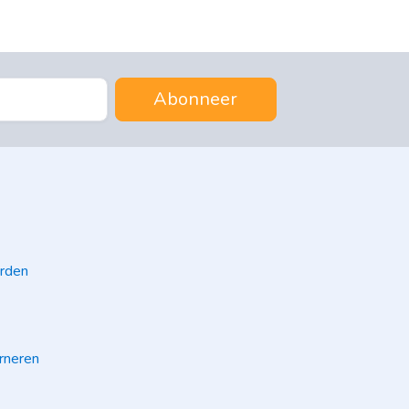
Abonneer
rden
rneren