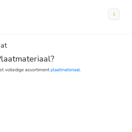
1
at
laatmateriaal?
het volledige assortiment
plaatmateriaal
.