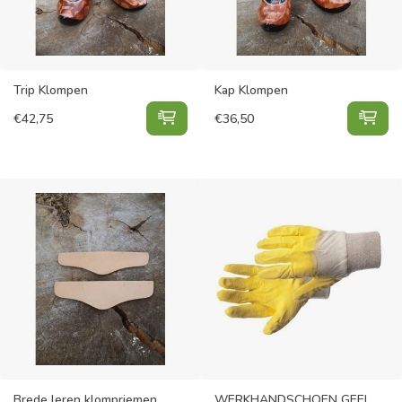
Trip Klompen
Kap Klompen
Trip Klompen toevoegen aan winke
Kap
€
42,75
€
36,50
Brede leren klompriemen
WERKHANDSCHOEN GEEL