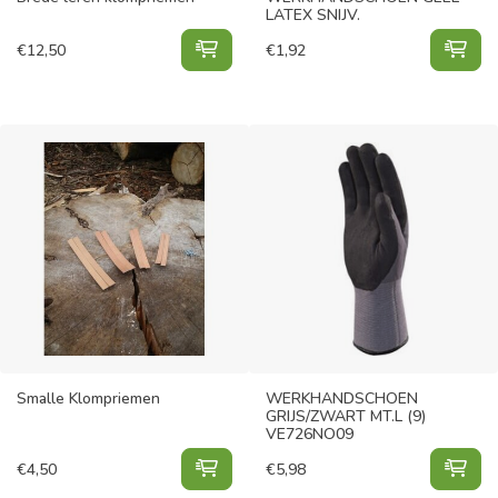
LATEX SNIJV.
Brede leren klompriemen toevoege
WER
€
12,50
€
1,92
Smalle Klompriemen
WERKHANDSCHOEN
GRIJS/ZWART MT.L (9)
VE726NO09
Smalle Klompriemen toevoegen aa
WER
€
4,50
€
5,98