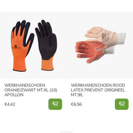
WERKHANDSCHOEN
WERKHANDSCHOEN ROOD
ORANJE/ZWART MT.XL (10)
LATEX PREVENT ORIGINEEL
APOLLON
MT.9/L
WERKHANDSCHOEN ORANJE/ZWART
WER
€
4,42
€
6,56