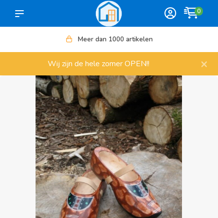
0
Meer dan 1000 artikelen
×
Wij zijn de hele zomer OPEN!!