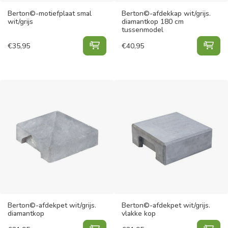
Berton©-motiefplaat smal
Berton©-afdekkap wit/grijs.
wit/grijs
diamantkop 180 cm
tussenmodel
Berton©-motiefplaat smal wit/grij
Ber
€
35,95
€
40,95
Berton©-afdekpet wit/grijs.
Berton©-afdekpet wit/grijs.
diamantkop
vlakke kop