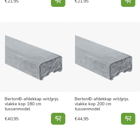
Berton©-afdekpet wit/grijs. diama
Ber
€
21,95
€
21,95
Berton©-afdekkap wit/grijs.
Berton©-afdekkap wit/grijs.
vlakke kop 180 cm
vlakke kop 200 cm
tussenmodel
tussenmodel
Berton©-afdekkap wit/grijs. vlakk
Ber
€
40,95
€
44,95