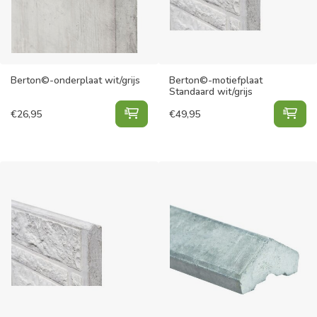
Berton©-onderplaat wit/grijs
Berton©-motiefplaat
Standaard wit/grijs
Berton©-onderplaat wit/grijs toev
Ber
€
26,95
€
49,95