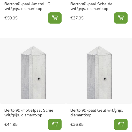
Berton©-paal Amstel LG
Berton©-paal Schelde
wit/grijs. diamantkop
wit/grijs. diamantkop
Berton©-paal Amstel LG wit/grijs.
Ber
€
59,95
€
37,95
Berton©-motiefpaal Schie
Berton©-paal Geul wit/grijs.
wit/grijs. diamantkop
diamantkop
Berton©-motiefpaal Schie wit/grij
Ber
€
44,95
€
36,95