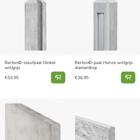
Berton©-sleufpaal Dinkel
Berton©-paal Hunze wit/grijs.
wit/grijs
diamantkop
Berton©-sleufpaal Dinkel wit/grijs
Ber
€
53,95
€
36,95