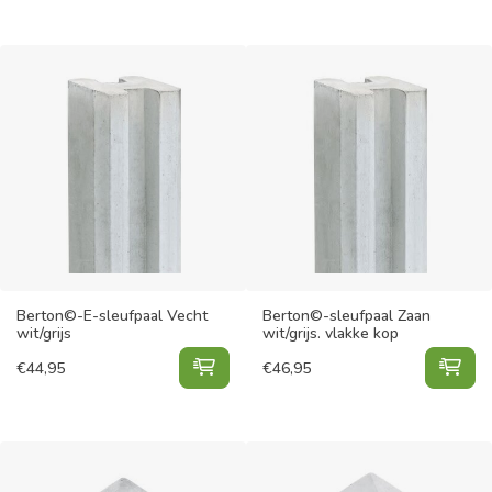
Berton©-E-sleufpaal Vecht
Berton©-sleufpaal Zaan
wit/grijs
wit/grijs. vlakke kop
Berton©-E-sleufpaal Vecht wit/gri
Ber
€
44,95
€
46,95