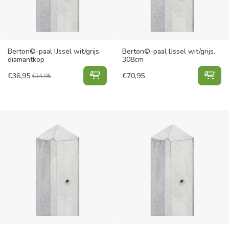
Berton©-paal IJssel wit/grijs.
Berton©-paal IJssel wit/grijs.
diamantkop
308cm
Berton©-paal IJssel wit/grijs. dia
Ber
€
36,95
€
70,95
€
34,95