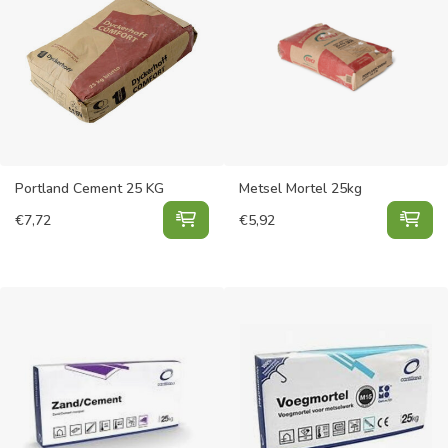
Portland Cement 25 KG
Metsel Mortel 25kg
Portland Cement 25 KG toevoegen 
Met
€
7,72
€
5,92