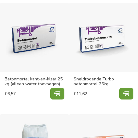
Betonmortel kant-en-klaar 25
Sneldrogende Turbo
kg (alleen water toevoegen)
betonmortel 25kg
Betonmortel kant-en-klaar 25 kg (
Sne
€
6,57
€
11,62