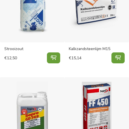
Strooizout
Kalkzandsteenlijm M15
Strooizout toevoegen aan winkelwa
Kal
€
12,50
€
15,14