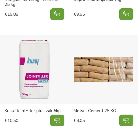
25 kg
Voegmortel 25 kg Antraciet 25 kg
Sop
€
19,88
€
9,95
Knauf JointFiller plus zak 5kg
Metsel Cement 25 KG
Knauf JointFiller plus zak 5kg toev
Met
€
10,50
€
8,05