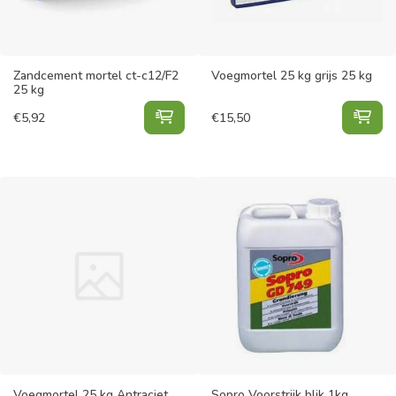
Zandcement mortel ct-c12/F2
Voegmortel 25 kg grijs 25 kg
25 kg
Zandcement mortel ct-c12/F2 25 k
Voe
€
5,92
€
15,50
Voegmortel 25 kg Antraciet
Sopro Voorstrijk blik 1kg