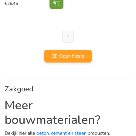
Egaline Sopro Vario Nivelleer 2 in
€
26,45
1
Open filters
Zakgoed
Meer
bouwmaterialen?
Bekijk hier alle
beton, cement en steen
producten.