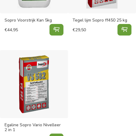
Sopro Voorstrijk Kan 5kg
Tegel lijm Sopro ff450 25 kg
Sopro Voorstrijk Kan 5kg toevoege
Teg
€
44,95
€
29,50
Egaline Sopro Vario Nivelleer
2 in 1