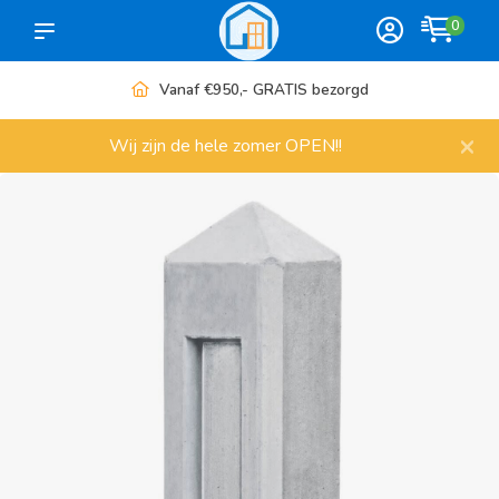
0
ezorgd
Meer dan 1000 artikele
×
Wij zijn de hele zomer OPEN!!