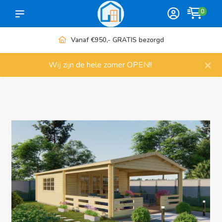
0
Meer dan 1000 artikelen
×
Wij zijn de hele zomer OPEN!!