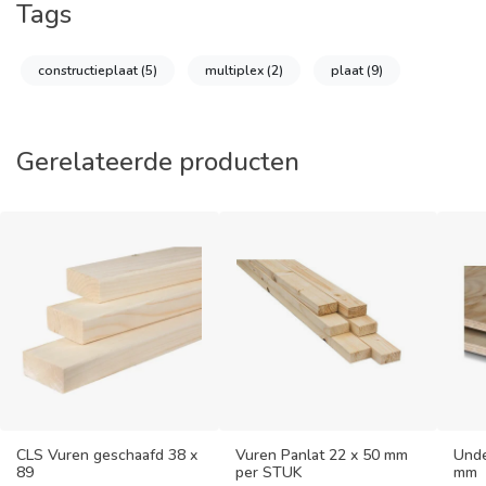
Tags
constructieplaat
(5)
multiplex
(2)
plaat
(9)
Gerelateerde producten
CLS Vuren geschaafd 38 x
Vuren Panlat 22 x 50 mm
Unde
89
per STUK
mm