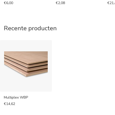
€
6,00
€
2,08
€
21
Recente producten
Multiplex WBP
€
14,62