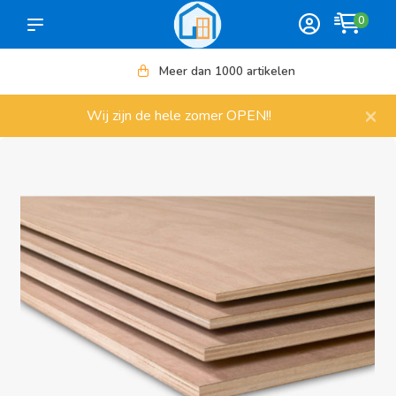
0
Meer dan 1000 artikelen
×
Wij zijn de hele zomer OPEN!!