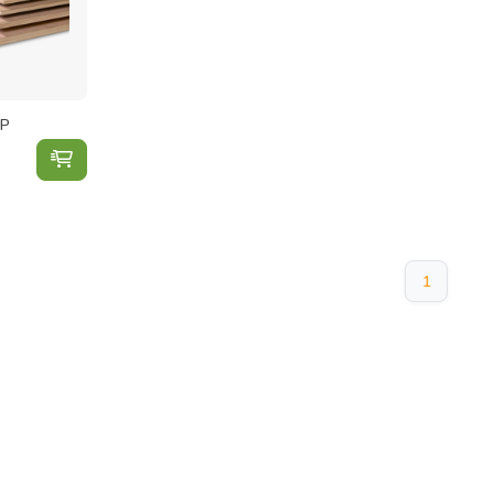
BP
Multiplex WBP toevoegen aan winkelwagen
1