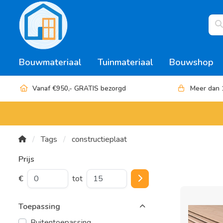
Bouwmateriaal
Tuinmateriaal
Bouwshop
Vanaf €950,- GRATIS bezorgd
Meer dan 
Tags
constructieplaat
Prijs
€
tot
Toepassing
Buitentoepassing