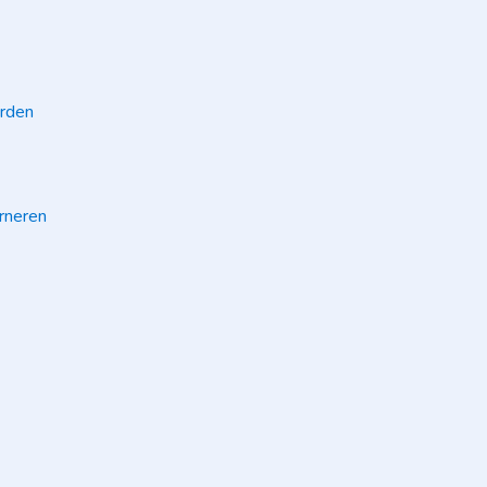
rden
rneren