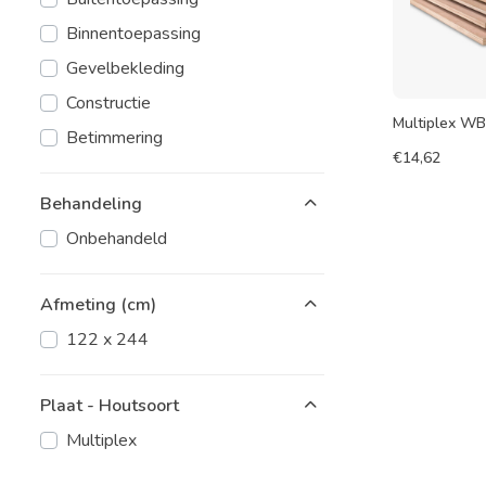
Binnentoepassing
Gevelbekleding
Constructie
Multiplex W
Betimmering
€
14,62
Behandeling
Onbehandeld
Afmeting (cm)
122 x 244
Plaat - Houtsoort
Multiplex