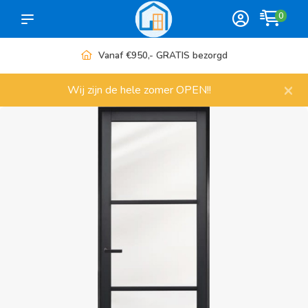
0
Vanaf €950,- GRATIS bezorgd
×
Wij zijn de hele zomer OPEN!!