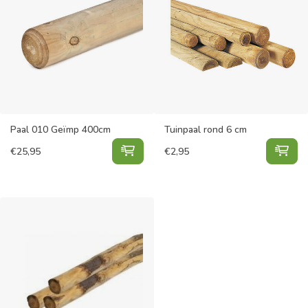
Paal 010 Geïmp 400cm
Tuinpaal rond 6 cm
Paal 010 Geïmp 400cm toevoegen 
Tui
€
25,95
€
2,95