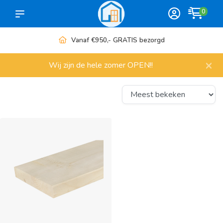
0
RATIS bezorgd
Meer dan 1000 a
×
Wij zijn de hele zomer OPEN!!