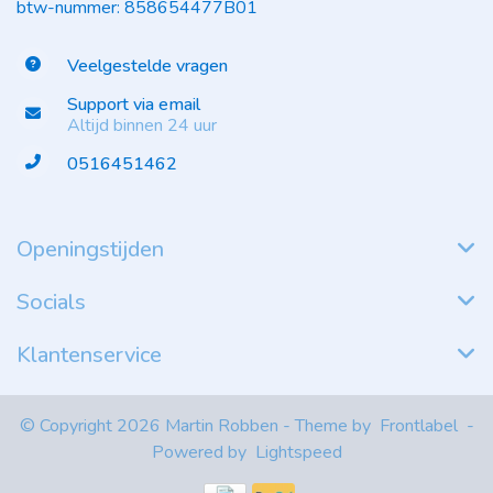
btw-nummer: 858654477B01
Veelgestelde vragen
Support via email
Altijd binnen 24 uur
0516451462
Openingstijden
Socials
Klantenservice
© Copyright 2026 Martin Robben - Theme by
Frontlabel
-
Powered by
Lightspeed