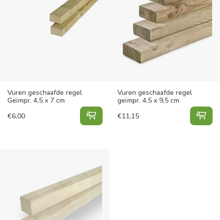
Vuren geschaafde regel
Vuren geschaafde regel
Geïmpr. 4,5 x 7 cm
geïmpr. 4,5 x 9,5 cm
Vuren geschaafde regel Geïmpr. 4,
Vur
€
6,00
€
11,15