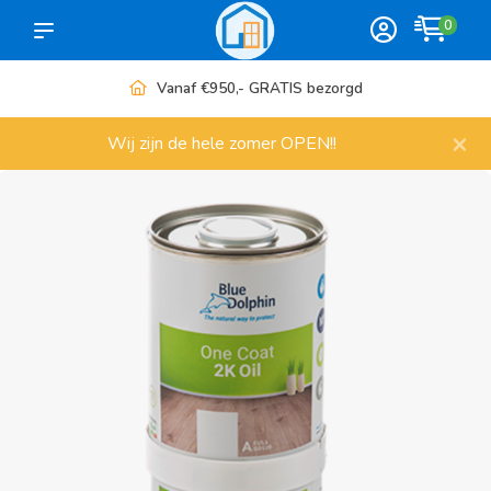
0
Vanaf €950,- GRATIS bezorgd
×
Wij zijn de hele zomer OPEN!!