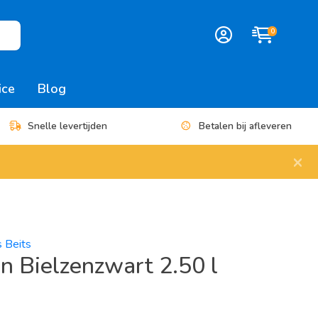
0
ice
Blog
Snelle levertijden
Betalen bij afleveren
×
s Beits
jn Bielzenzwart 2.50 l