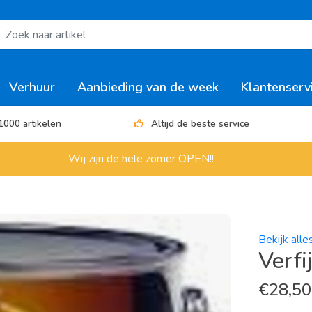
Verhuur
Aanbieding van de week
Klantenserv
1000 artikelen
Altijd de beste service
Wij zijn de hele zomer OPEN!!
Bekijk alle
Verfi
€
28,50