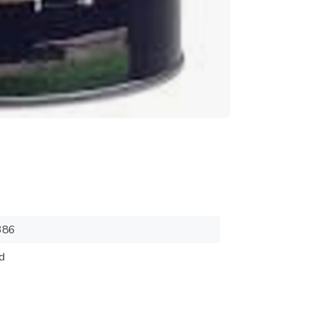
386
d