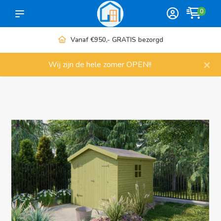
0
Meer dan 1000 artikelen
×
Wij zijn de hele zomer OPEN!!