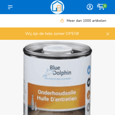
0
Meer dan 1000 artikelen
×
Wij zijn de hele zomer OPEN!!