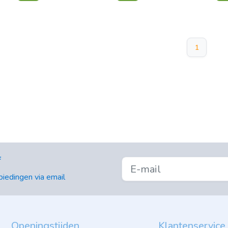
1
f
iedingen via email
Openingstijden
Klantenservice