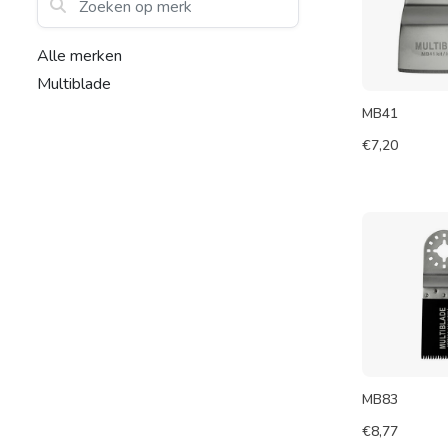
Alle merken
Multiblade
MB41
€
7,20
MB83
€
8,77