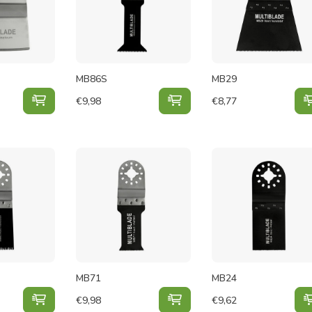
MB86S
MB29
MB41 toevoegen aan winkelwagen
MB86S toevoegen aan wi
€
9,98
€
8,77
MB71
MB24
MB83 toevoegen aan winkelwagen
MB71 toevoegen aan win
€
9,98
€
9,62