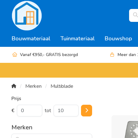
Bouwmateriaal
Tuinmateriaal
Bouwshop
Vanaf €950,- GRATIS bezorgd
Meer dan 
Merken
Multiblade
Prijs
€
tot
Merken
Zoeken op merk