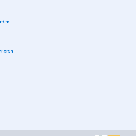
rden
rneren