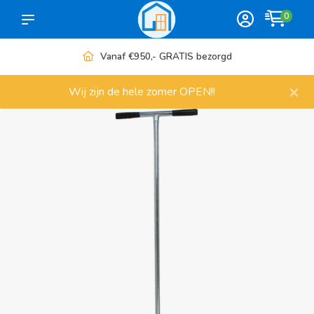
0
Vanaf €950,- GRATIS bezorgd
×
Wij zijn de hele zomer OPEN!!