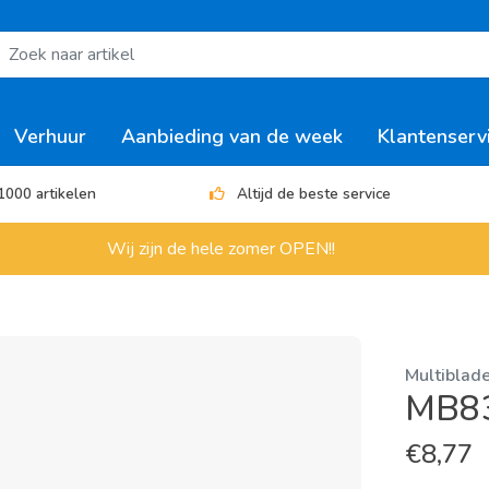
Verhuur
Aanbieding van de week
Klantenserv
1000 artikelen
Altijd de beste service
Wij zijn de hele zomer OPEN!!
Multiblad
MB8
€
8,77