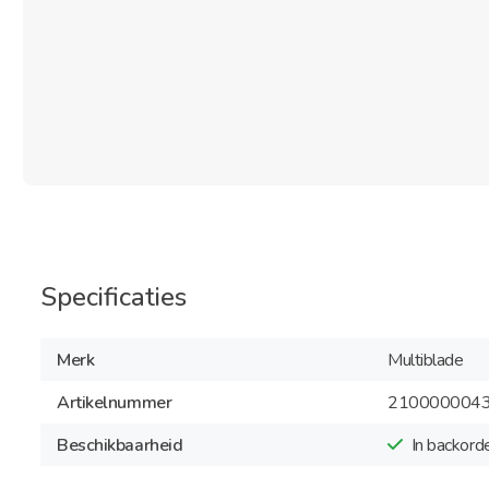
Specificaties
Merk
Multiblade
Artikelnummer
210000004
Beschikbaarheid
In backord