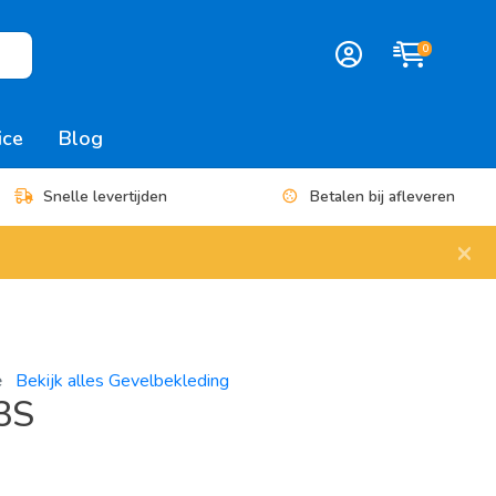
0
ice
Blog
Snelle levertijden
Betalen bij afleveren
×
e
Bekijk alles Gevelbekleding
3S