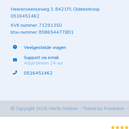
Heerenveenseweg 3, 8421PJ, Oldeberkoop
0516451462
KVK nummer: 71291350
btw-nummer: 858654477B01
Veelgestelde vragen
Support via email
Altijd binnen 24 uur
0516451462
© Copyright 2026 Martin Robben - Theme by
Frontlabel
-