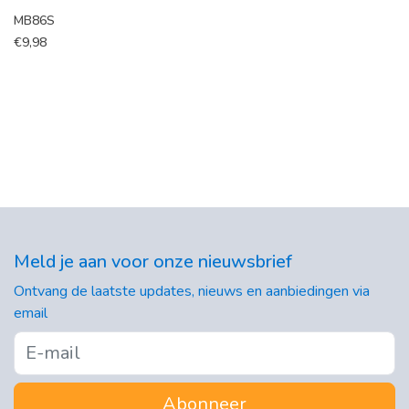
MB86S
€
9,98
Meld je aan voor onze nieuwsbrief
Ontvang de laatste updates, nieuws en aanbiedingen via
email
Abonneer