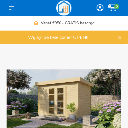
0
Vanaf €950,- GRATIS bezorgd
×
Wij zijn de hele zomer OPEN!!