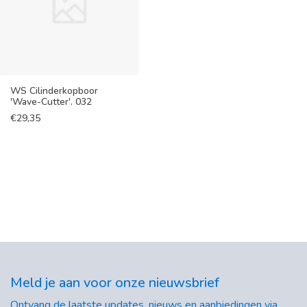
WS Cilinderkopboor
'Wave-Cutter'. 032
€
29,35
Meld je aan voor onze nieuwsbrief
Ontvang de laatste updates, nieuws en aanbiedingen via