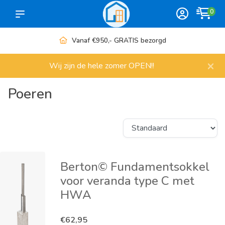
0
Meer dan 1000 artikelen
×
Wij zijn de hele zomer OPEN!!
Poeren
Berton© Fundamentsokkel
voor veranda type C met
HWA
€62,95