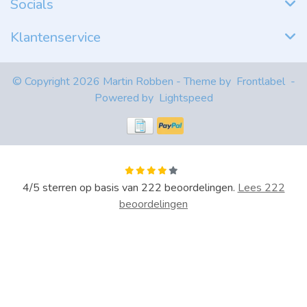
Socials
Klantenservice
© Copyright 2026 Martin Robben - Theme by
Frontlabel
-
Powered by
Lightspeed
4
/
5
sterren op basis van
222
beoordelingen.
Lees 222
beoordelingen