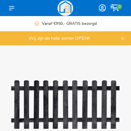
0
ezorgd
Meer dan 1000 artikele
×
Wij zijn de hele zomer OPEN!!