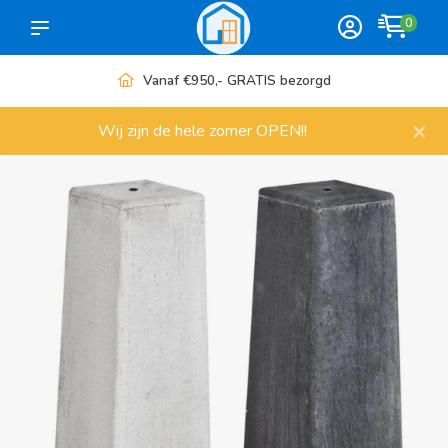
0
Vanaf €950,- GRATIS bezorgd
×
Wij zijn de hele zomer OPEN!!