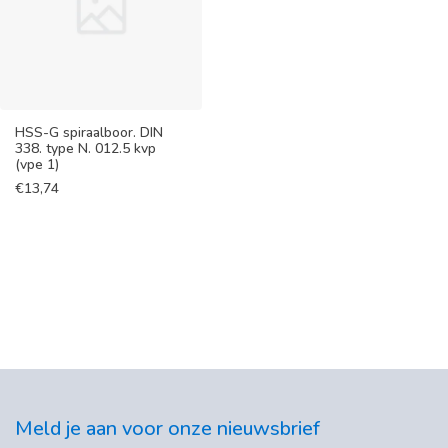
HSS-G spiraalboor. DIN
338. type N. 012.5 kvp
(vpe 1)
€
13,74
Meld je aan voor onze nieuwsbrief