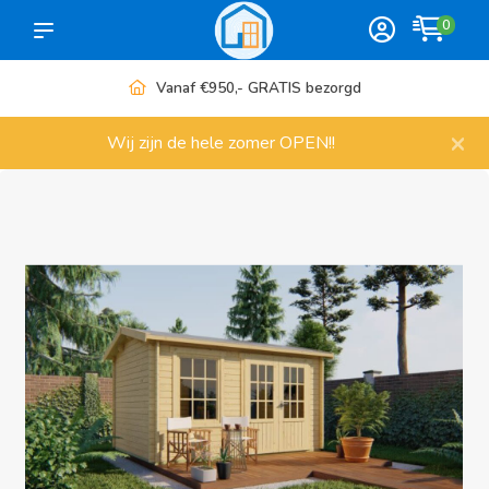
0
Vanaf €950,- GRATIS bezorgd
×
Wij zijn de hele zomer OPEN!!