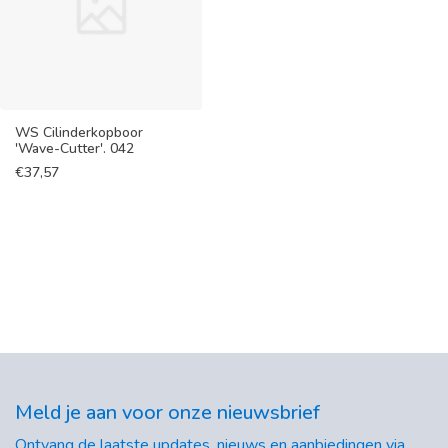
WS Cilinderkopboor
'Wave-Cutter'. 042
€
37,57
Meld je aan voor onze nieuwsbrief
Ontvang de laatste updates, nieuws en aanbiedingen via