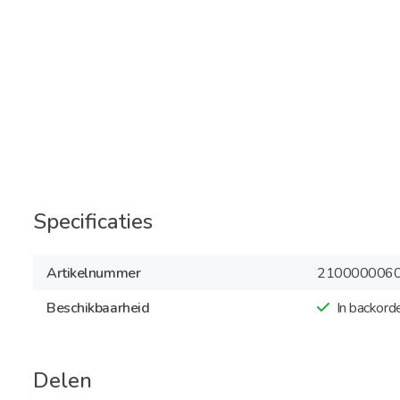
Specificaties
Artikelnummer
210000006
Beschikbaarheid
In backord
Delen