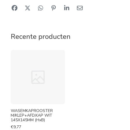
Recente producten
WASEMKAPROOSTER
M/KLEP+AFD.KAP WIT
145X145MM (HxB)
€
9,77