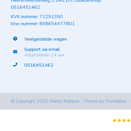
Heerenveenseweg 3, 8421PJ, Oldeberkoop
0516451462
KVK nummer: 71291350
btw-nummer: 858654477B01
Veelgestelde vragen
Support via email
Altijd binnen 24 uur
0516451462
© Copyright 2026 Martin Robben - Theme by
Frontlabel
-