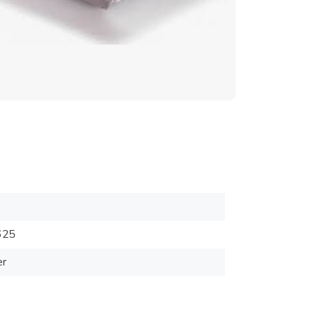
625
er