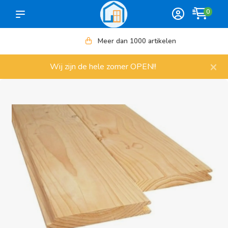
0
Meer dan 1000 artikelen
×
Wij zijn de hele zomer OPEN!!