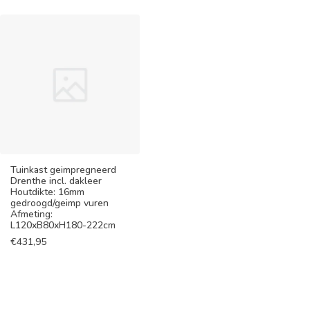
Tuinkast geimpregneerd
Drenthe incl. dakleer
Houtdikte: 16mm
gedroogd/geimp vuren
Afmeting:
L120xB80xH180-222cm
€
431,95