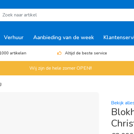
Verhuur
Aanbieding van de week
Klantenserv
1000 artikelen
Altijd de beste service
Wij zijn de hele zomer OPEN!!
g
Bekijk all
Blok
Chris