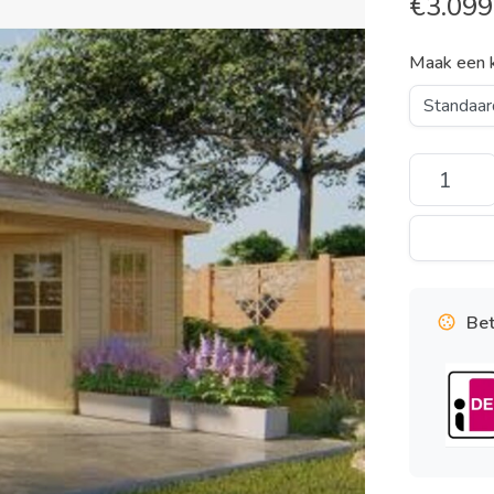
€
3.099
Maak een 
Bet