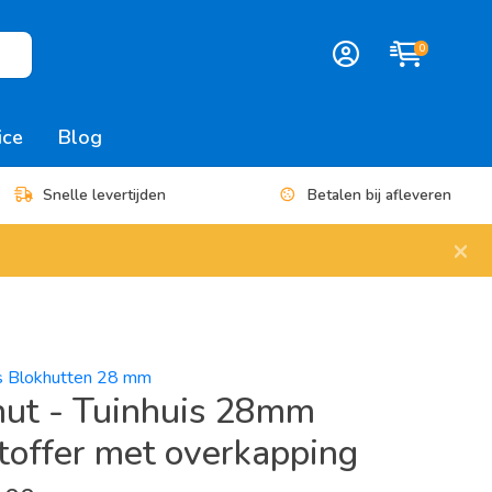
0
ice
Blog
Snelle levertijden
Betalen bij afleveren
×
es Blokhutten 28 mm
hut - Tuinhuis 28mm
toffer met overkapping