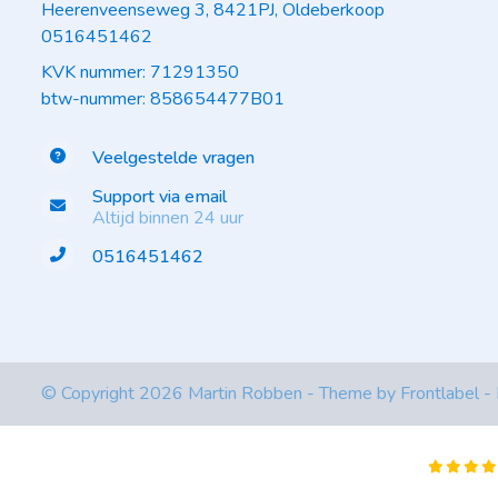
Heerenveenseweg 3, 8421PJ, Oldeberkoop
0516451462
KVK nummer: 71291350
btw-nummer: 858654477B01
Veelgestelde vragen
Support via email
Altijd binnen 24 uur
0516451462
© Copyright 2026 Martin Robben - Theme by
Frontlabel
-