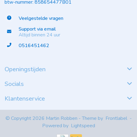
btw-nummer: 858654477B01
Veelgestelde vragen
Support via email
Altijd binnen 24 uur
0516451462
Openingstijden
Socials
Klantenservice
© Copyright 2026 Martin Robben - Theme by
Frontlabel
-
Powered by
Lightspeed