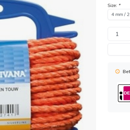
Size:
*
Bet