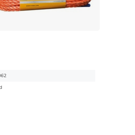
062
d