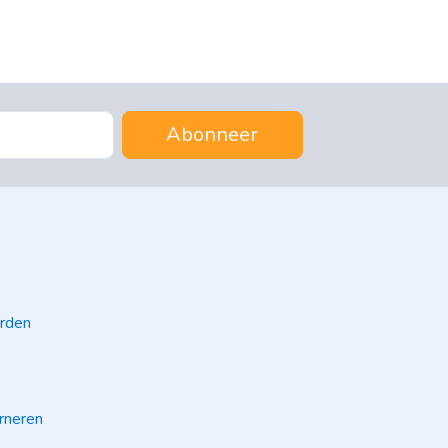
Abonneer
rden
rneren