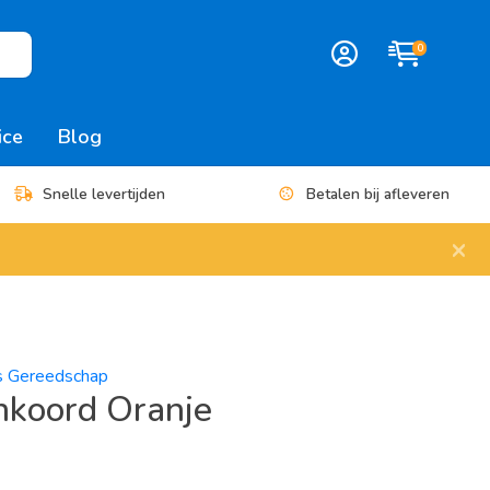
0
ice
Blog
Snelle levertijden
Betalen bij afleveren
×
es Gereedschap
nkoord Oranje