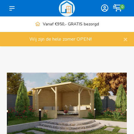
0
Vanaf €950,- GRATIS bezorgd
×
Wij zijn de hele zomer OPEN!!