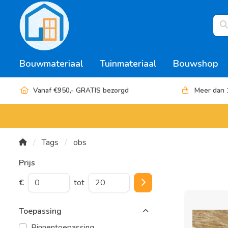
Bouwmateriaal
Tuinmateriaal
Bouwshop
Vanaf €950,- GRATIS bezorgd
Meer dan 
Tags
obs
Prijs
€
tot
Toepassing
Binnentoepassing