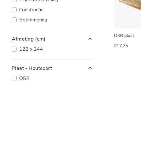
Constructie
Betimmering
OSB plaat
Afmeting (cm)
€
17,75
122 x 244
Plaat - Houtsoort
OSB