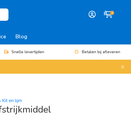
0
ice
Blog
Snelle levertijden
Betalen bij afleveren
×
 Kit en lijm
fstrijkmiddel