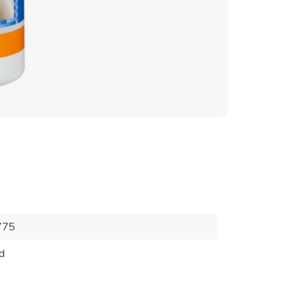
775
d