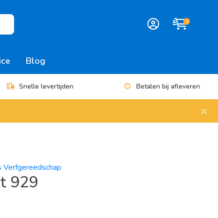
0
ice
Blog
Snelle levertijden
Betalen bij afleveren
×
es Verfgereedschap
t 929