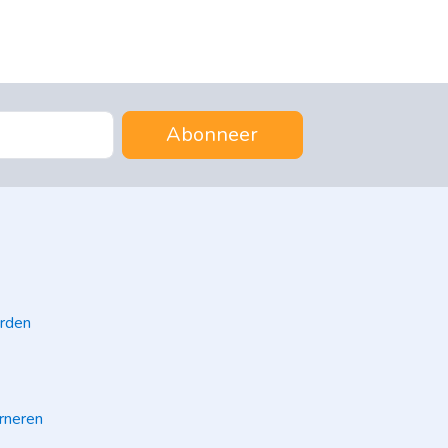
Abonneer
rden
rneren